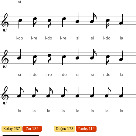
si
i-do
i-re
i-do
i-re
si
si
i-do
la
si
i-do
i-re
i-do
si
si
i-do
la
la
la
la
la
la
la
la
la
Kolay 237
Zor 182
Doğru 178
Yanlış 114