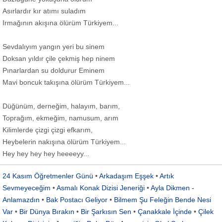
Asırlardır kır atımı suladım
Irmağının akışına ölürüm Türkiyem...
Sevdalıyım yangın yeri bu sinem
Doksan yıldır çile çekmiş hep ninem
Pınarlardan su doldurur Eminem
Mavi boncuk takışına ölürüm Türkiyem...
Düğünüm, derneğim, halayım, barım,
Toprağım, ekmeğim, namusum, arım
Kilimlerde çizgi çizgi efkarım,
Heybelerin nakışına ölürüm Türkiyem...
Hey hey hey hey heeeeyy...
24 Kasım Öğretmenler Günü
•
Arkadaşım Eşşek
•
Artık
Sevmeyeceğim
•
Asmalı Konak Dizisi Jeneriği
•
Ayla Dikmen -
Anlamazdın
•
Bak Postacı Geliyor
•
Bilmem Şu Feleğin Bende Nesi
Var
•
Bir Dünya Bırakın
•
Bir Şarkısın Sen
•
Çanakkale İçinde
•
Çilek