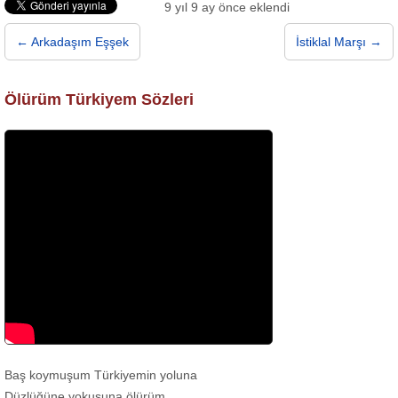
9 yıl 9 ay önce eklendi
← Arkadaşım Eşşek
İstiklal Marşı →
Ölürüm Türkiyem Sözleri
Baş koymuşum Türkiyemin yoluna
Düzlüğüne yokuşuna ölürüm