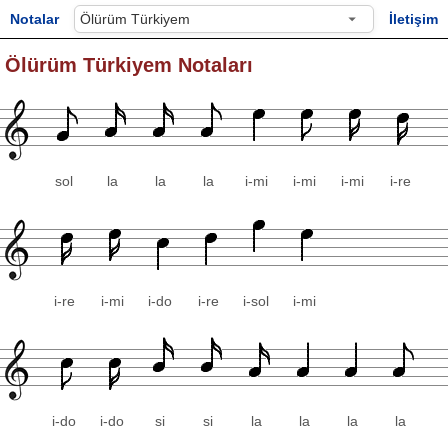
Notalar
İletişim
Ölürüm Türkiyem Notaları
sol
la
la
la
i-mi
i-mi
i-mi
i-re
i-re
i-mi
i-do
i-re
i-sol
i-mi
i-do
i-do
si
si
la
la
la
la