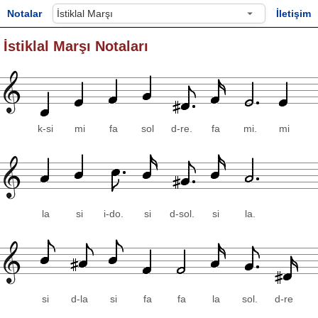
Notalar
İletişim
İstiklal Marşı Notaları
k-si
mi
fa
sol
d-re.
fa
mi.
mi
la
si
i-do.
si
d-sol.
si
la.
si
d-la
si
fa
fa
la
sol.
d-re