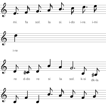
mi.
fa
sol.
la
si.
i-do
i-re.
i-mi
i-re
re
d-do
re
si
la
sol.
k-si
dk-la