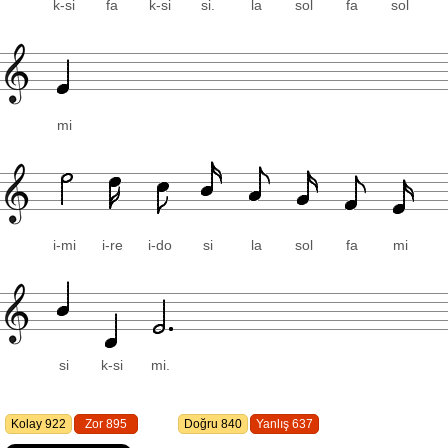
k-si
fa
k-si
si.
la
sol
fa
sol
mi
i-mi
i-re
i-do
si
la
sol
fa
mi
si
k-si
mi.
Kolay 922
Zor 895
Doğru 840
Yanlış 637