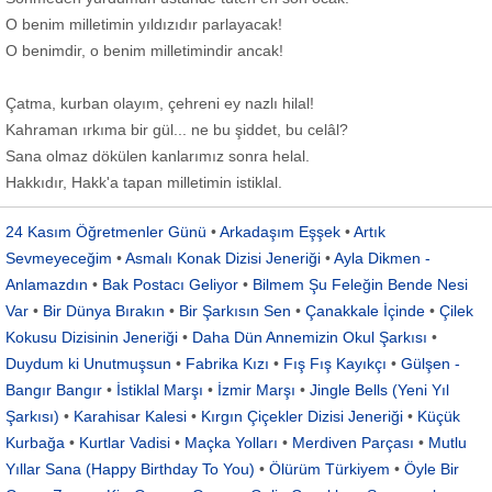
O benim milletimin yıldızıdır parlayacak!
O benimdir, o benim milletimindir ancak!
Çatma, kurban olayım, çehreni ey nazlı hilal!
Kahraman ırkıma bir gül... ne bu şiddet, bu celâl?
Sana olmaz dökülen kanlarımız sonra helal.
Hakkıdır, Hakk'a tapan milletimin istiklal.
24 Kasım Öğretmenler Günü
•
Arkadaşım Eşşek
•
Artık
Sevmeyeceğim
•
Asmalı Konak Dizisi Jeneriği
•
Ayla Dikmen -
Anlamazdın
•
Bak Postacı Geliyor
•
Bilmem Şu Feleğin Bende Nesi
Var
•
Bir Dünya Bırakın
•
Bir Şarkısın Sen
•
Çanakkale İçinde
•
Çilek
Kokusu Dizisinin Jeneriği
•
Daha Dün Annemizin Okul Şarkısı
•
Duydum ki Unutmuşsun
•
Fabrika Kızı
•
Fış Fış Kayıkçı
•
Gülşen -
Bangır Bangır
•
İstiklal Marşı
•
İzmir Marşı
•
Jingle Bells (Yeni Yıl
Şarkısı)
•
Karahisar Kalesi
•
Kırgın Çiçekler Dizisi Jeneriği
•
Küçük
Kurbağa
•
Kurtlar Vadisi
•
Maçka Yolları
•
Merdiven Parçası
•
Mutlu
Yıllar Sana (Happy Birthday To You)
•
Ölürüm Türkiyem
•
Öyle Bir