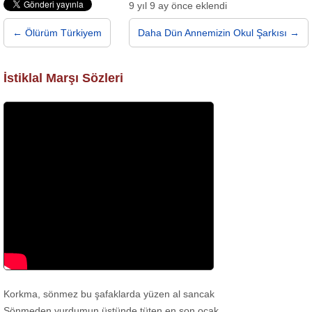
9 yıl 9 ay önce eklendi
← Ölürüm Türkiyem
Daha Dün Annemizin Okul Şarkısı →
İstiklal Marşı Sözleri
Korkma, sönmez bu şafaklarda yüzen al sancak
Sönmeden yurdumun üstünde tüten en son ocak.